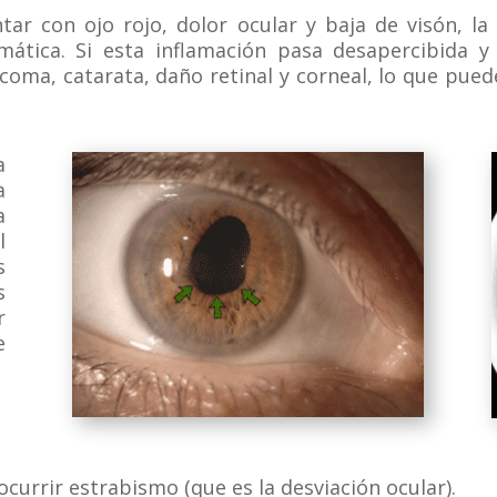
tar con ojo rojo, dolor ocular y baja de visón, la u
omática. Si esta inflamación pasa desapercibida 
oma, catarata, daño retinal y corneal, lo que pued
a
a
a
l
s
s
r
e
currir estrabismo (que es la desviación ocular).