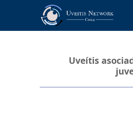
Uveítis asociad
juve